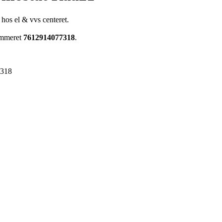
 hos el & vvs centeret.
nummeret
7612914077318
.
7318