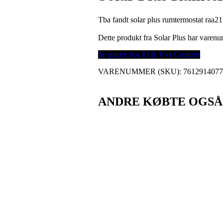
Tba fandt solar plus rumtermostat raa21
Dette produkt fra Solar Plus har vare
Se prisen hos El & Vvs Centeret
VARENUMMER (SKU):
761291407
ANDRE KØBTE OGSÅ